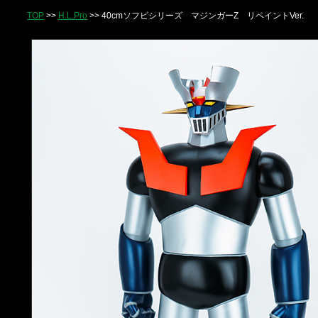
TOP
>>
H.L.Pro
>> 40cmソフビシリーズ マジンガーZ リペイントVer.