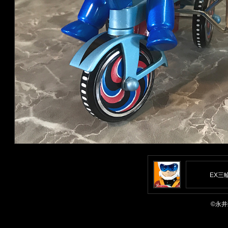
EX三
©永